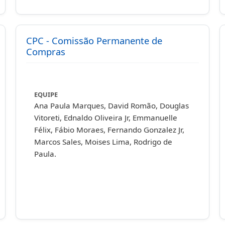
DISCENTES (TITULARES)
Alaine Gama / Lunara Santana / Beatriz
Lacerda / Adriane Souza / Tiago Jesus /
CPC - Comissão Permanente de
Compras
Vítor Oliveira / Mateus Santos
EQUIPE
Ana Paula Marques, David Romão, Douglas
Vitoreti, Ednaldo Oliveira Jr, Emmanuelle
Félix, Fábio Moraes, Fernando Gonzalez Jr,
Marcos Sales, Moises Lima, Rodrigo de
Paula.