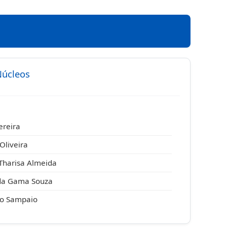
Núcleos
ereira
Oliveira
 Tharisa Almeida
da Gama Souza
o Sampaio