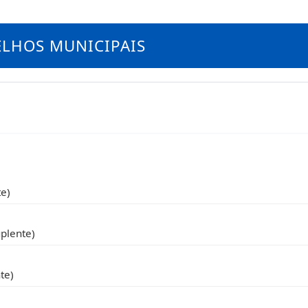
ELHOS MUNICIPAIS
te)
uplente)
nte)