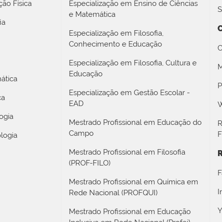
ão Física
Especialização em Ensino de Ciências
S
e Matemática
ia
Especialização em Filosofia,
Conhecimento e Educação
C
Especialização em Filosofia, Cultura e
M
Educação
ática
P
Especialização em Gestão Escolar -
ca
EAD
W
ogia
Mestrado Profissional em Educação do
R
Campo
F
logia
Mestrado Profissional em Filosofia
R
(PROF-FILO)
F
Mestrado Profissional em Química em
I
Rede Nacional (PROFQUI)
Y
Mestrado Profissional em Educação