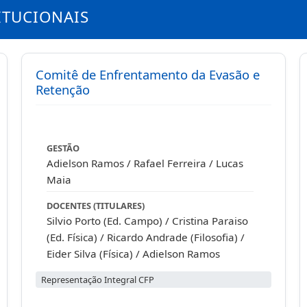
ITUCIONAIS
Comitê de Enfrentamento da Evasão e
Retenção
GESTÃO
Adielson Ramos / Rafael Ferreira / Lucas
Maia
DOCENTES (TITULARES)
Silvio Porto (Ed. Campo) / Cristina Paraiso
(Ed. Física) / Ricardo Andrade (Filosofia) /
Eider Silva (Física) / Adielson Ramos
(Letras) / Gilson Bispo (Matemática) /
Representação Integral CFP
Sabrina Gomes (Pedagogia) / Franklin
Pereira (Química)