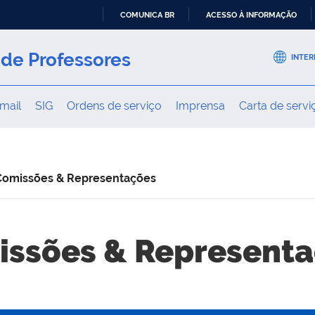
COMUNICA BR
ACESSO À INFORMAÇÃO
IR
PARA
de Professores
INTER
O
CONTEÚDO
mail
SIG
Ordens de serviço
Imprensa
Carta de servi
Comissões & Representações
ssões & Represent