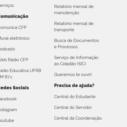
erviços
Relatório mensal de
manutenção
Comunicação
Relatório mensal de
omunica CFP
transporte
ural eletrônico
Busca de Documentos
e Processos
odcasts
Serviço de Informação
eb Rádio CFP
ao Cidadão (SIC)
ádio Educativa UFRB
Queremos te ouvir!
M 87.1
Precisa de ajuda?
edes Sociais
Central do Estudante
acebook
Central do Servidor
nstagram
Central da Coordenação
outube