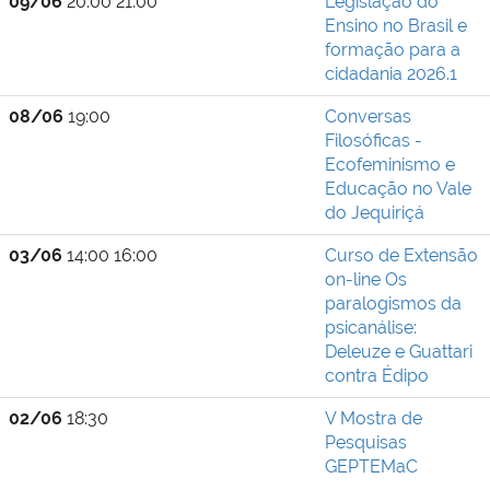
09/06
20:00 21:00
Legislação do
Ensino no Brasil e
formação para a
cidadania 2026.1
08/06
19:00
Conversas
Filosóficas -
Ecofeminismo e
Educação no Vale
do Jequiriçá
03/06
14:00 16:00
Curso de Extensão
on-line Os
paralogismos da
psicanálise:
Deleuze e Guattari
contra Édipo
02/06
18:30
V Mostra de
Pesquisas
GEPTEMaC