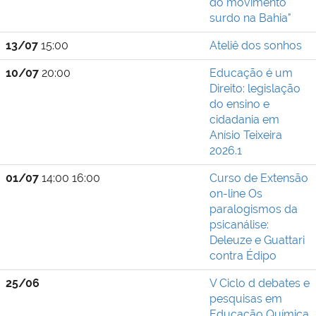
do movimento
surdo na Bahia"
13/07
15:00
Ateliê dos sonhos
10/07
20:00
Educação é um
Direito: legislação
do ensino e
cidadania em
Anísio Teixeira
2026.1
01/07
14:00 16:00
Curso de Extensão
on-line Os
paralogismos da
psicanálise:
Deleuze e Guattari
contra Édipo
25/06
V Ciclo d debates e
pesquisas em
Educação Química