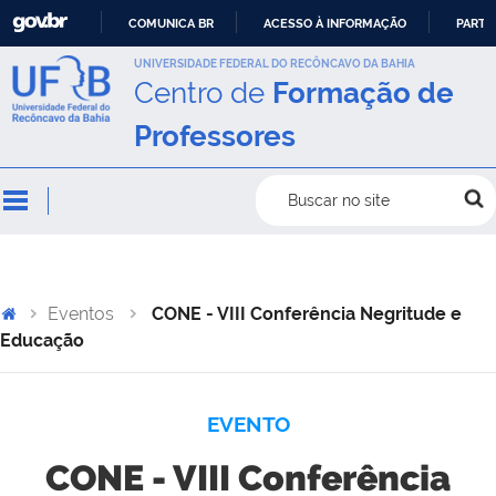
COMUNICA BR
ACESSO À INFORMAÇÃO
PARTI
IR
UNIVERSIDADE FEDERAL DO RECÔNCAVO DA BAHIA
Centro de
Formação de
PARA
O
Professores
CONTEÚDO
Buscar no site
Eventos
CONE - VIII Conferência Negritude e
Educação
EVENTO
CONE - VIII Conferência