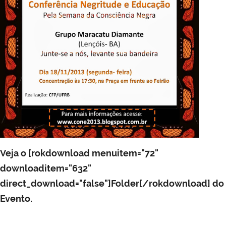
Veja o [rokdownload menuitem="72"
downloaditem="632"
direct_download="false"]Folder[/rokdownload] do
Evento.