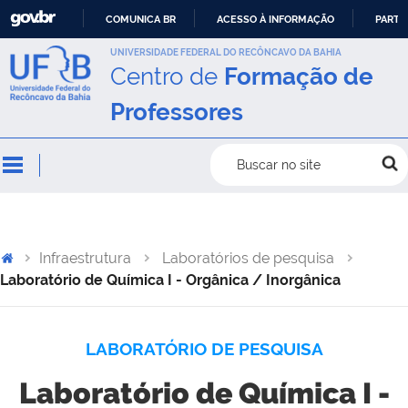
COMUNICA BR
ACESSO À INFORMAÇÃO
PARTI
IR
UNIVERSIDADE FEDERAL DO RECÔNCAVO DA BAHIA
Centro de
Formação de
PARA
O
Professores
CONTEÚDO
Buscar no site
Infraestrutura
Laboratórios de pesquisa
Laboratório de Química I - Orgânica / Inorgânica
LABORATÓRIO DE PESQUISA
Laboratório de Química I -