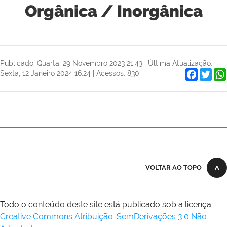
Orgânica / Inorgânica
Publicado: Quarta, 29 Novembro 2023 21:43
,
Última Atualização:
Faceboo
Twit
Sexta, 12 Janeiro 2024 16:24
|
Acessos: 830
VOLTAR AO TOPO
Todo o conteúdo deste site está publicado sob a licença
Creative Commons Atribuição-SemDerivações 3.0 Não