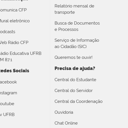
Relatório mensal de
omunica CFP
transporte
ural eletrônico
Busca de Documentos
e Processos
odcasts
Serviço de Informação
eb Rádio CFP
ao Cidadão (SIC)
ádio Educativa UFRB
Queremos te ouvir!
M 87.1
Precisa de ajuda?
edes Sociais
Central do Estudante
acebook
Central do Servidor
nstagram
Central da Coordenação
outube
Ouvidoria
v UFRB
Chat Online