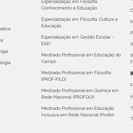
Especialização em Filosofia,
Conhecimento e Educação
C
Especialização em Filosofia, Cultura e
M
Educação
ática
P
Especialização em Gestão Escolar -
ca
EAD
W
ogia
Mestrado Profissional em Educação do
R
Campo
F
logia
Mestrado Profissional em Filosofia
R
(PROF-FILO)
F
Mestrado Profissional em Química em
I
Rede Nacional (PROFQUI)
Y
Mestrado Profissional em Educação
Inclusiva em Rede Nacional (Profei)
T