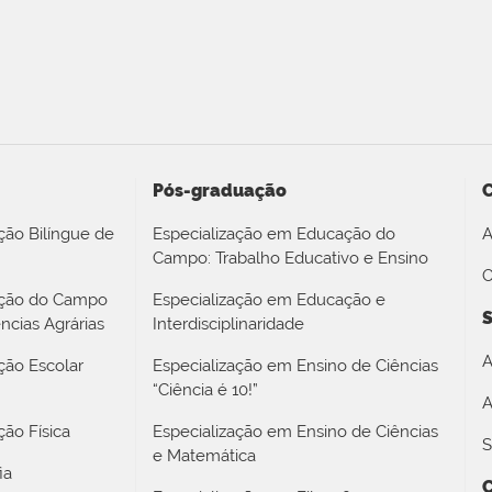
Pós-graduação
ção Bilíngue de
Especialização em Educação do
A
Campo: Trabalho Educativo e Ensino
O
ação do Campo
Especialização em Educação e
S
ncias Agrárias
Interdisciplinaridade
A
ção Escolar
Especialização em Ensino de Ciências
“Ciência é 10!”
A
ão Física
Especialização em Ensino de Ciências
S
e Matemática
ia