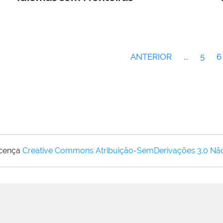
ANTERIOR
...
5
6
icença
Creative Commons Atribuição-SemDerivações 3.0 Nã