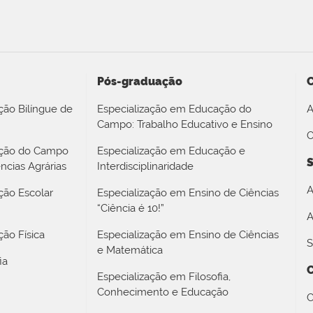
Pós-graduação
ção Bilíngue de
Especialização em Educação do
A
Campo: Trabalho Educativo e Ensino
O
ação do Campo
Especialização em Educação e
S
ncias Agrárias
Interdisciplinaridade
A
ção Escolar
Especialização em Ensino de Ciências
“Ciência é 10!”
A
ão Física
Especialização em Ensino de Ciências
S
e Matemática
ia
Especialização em Filosofia,
Conhecimento e Educação
C