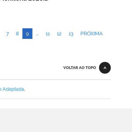
7
8
9
...
11
12
13
PRÓXIMA
VOLTAR AO TOPO
o Adaptada
.