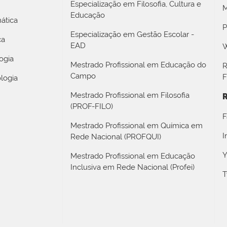
Especialização em Filosofia, Cultura e
M
Educação
ática
P
Especialização em Gestão Escolar -
ca
EAD
W
ogia
Mestrado Profissional em Educação do
R
Campo
F
logia
Mestrado Profissional em Filosofia
R
(PROF-FILO)
F
Mestrado Profissional em Química em
I
Rede Nacional (PROFQUI)
Y
Mestrado Profissional em Educação
Inclusiva em Rede Nacional (Profei)
T