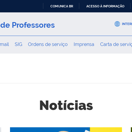
COMUNICA BR
ACESSO À INFORMAÇÃO
IR
PARA
de Professores
INTER
O
CONTEÚDO
mail
SIG
Ordens de serviço
Imprensa
Carta de servi
Notícias