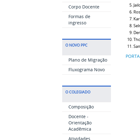
Jai
Corpo Docente
Ros
Formas de
Kar
ingresso
Sel
Den
Tho
O NOVO PPC
San
PORTAR
Plano de Migração
Fluxograma Novo
O COLEGIADO
Composição
Docente -
Orientação
Acadêmica
Atividades