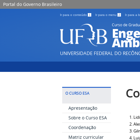
Portal do Governo Brasileiro
Ir para o conteúdo
1
Ir para o menu
2
Ir para a
Curso de Grad
Enge
Ambi
UNIVERSIDADE FEDERAL DO RECÔN
Co
O CURSO ESA
Apresentação
Lid
Sobre o Curso ESA
Ale
Coordenação
Gil
Matriz curricular
Lui