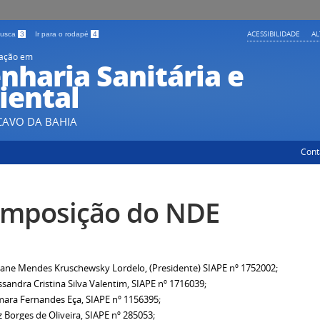
ACESSIBILIDADE
A
 busca
3
Ir para o rodapé
4
uação em
nharia Sanitária e
ental
CAVO DA BAHIA
Cont
mposição do NDE
iane Mendes Kruschewsky Lordelo, (Presidente) SIAPE nº 1752002;
ssandra Cristina Silva Valentim, SIAPE nº 1716039;
mara Fernandes Eça, SIAPE nº 1156395;
z Borges de Oliveira, SIAPE nº 285053;