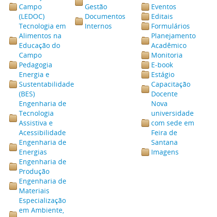
Campo
Gestão
Eventos
(LEDOC)
Documentos
Editais
Tecnologia em
Internos
Formulários
Alimentos na
Planejamento
Educação do
Acadêmico
Campo
Monitoria
Pedagogia
E-book
Energia e
Estágio
Sustentabilidade
Capacitação
(BES)
Docente
Engenharia de
Nova
Tecnologia
universidade
Assistiva e
com sede em
Acessibilidade
Feira de
Engenharia de
Santana
Energias
Imagens
Engenharia de
Produção
Engenharia de
Materiais
Especialização
em Ambiente,