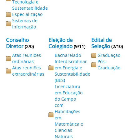
Tecnologia e
Sustentabilidade
Especialização
Sistemas de
Informação
Conselho
Eleição de
Edital de
Diretor
Colegiado
Seleção
(2/0)
(9/11)
(2/10)
Atas reuniões
Bacharelado
Graduação
ordinárias
Interdisciplinar
Pós-
Atas reuniões
em Energia e
Graduação
extraordinárias
Sustentabilidade
(BES)
Licenciatura
em Educação
do Campo
com
Habilitações
em
Matemática e
Ciências
Naturais