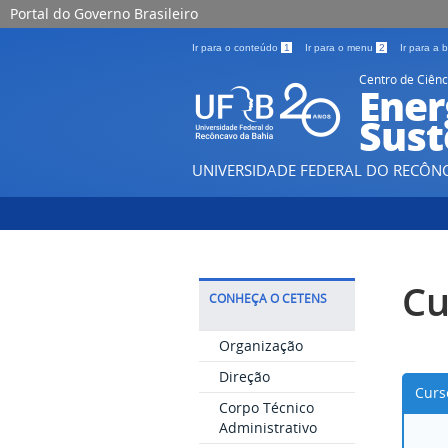
Portal do Governo Brasileiro
Ir para o conteúdo
1
Ir para o menu
2
Ir para a
Centro de Ciênc
Ener
Sust
UNIVERSIDADE FEDERAL DO RECÔN
Cu
CONHEÇA O CETENS
Organização
Direção
Curs
Corpo Técnico
Administrativo