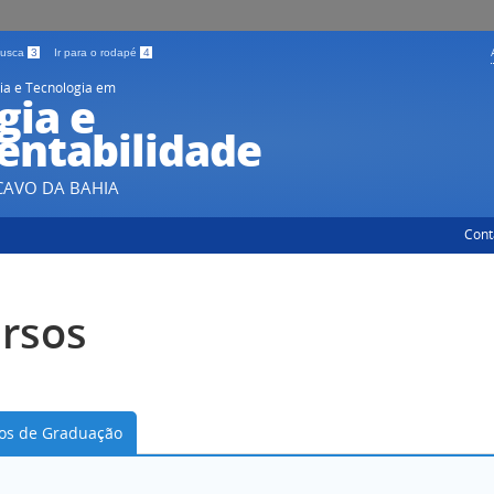
 busca
3
Ir para o rodapé
4
ia e Tecnologia em
gia e
entabilidade
CAVO DA BAHIA
Cont
rsos
os de Graduação