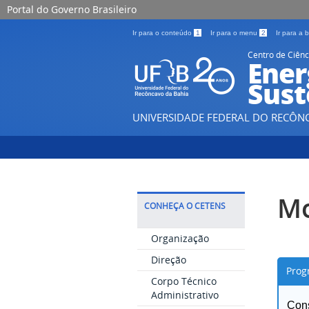
Portal do Governo Brasileiro
Ir para o conteúdo
1
Ir para o menu
2
Ir para a
Centro de Ciênc
Ener
Sust
UNIVERSIDADE FEDERAL DO RECÔN
Mo
CONHEÇA O CETENS
Organização
Direção
Prog
Corpo Técnico
Administrativo
Con