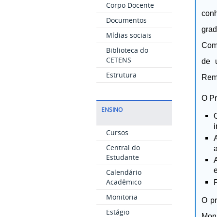
Corpo Docente
conh
Documentos
gra
Mídias sociais
Comp
Biblioteca do
CETENS
de 
Estrutura
Remu
O Pr
ENSINO
i
Cursos
Central do
Estudante
Calendário
Acadêmico
Monitoria
O p
Estágio
Moni