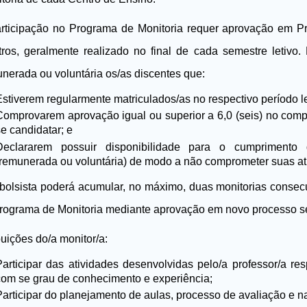
rticipação no Programa de Monitoria requer aprovação em P
ros, geralmente realizado no final de cada semestre letivo.
nerada ou voluntária os/as discentes que:
Estiverem regularmente matriculados/as no respectivo período le
Comprovarem aprovação igual ou superior a 6,0 (seis) no comp
se candidatar; e
Declararem possuir disponibilidade para o cumprimento 
(remunerada ou voluntária) de modo a não comprometer suas a
bolsista poderá acumular, no máximo, duas monitorias consec
rograma de Monitoria mediante aprovação em novo processo se
buições do/a monitor/a:
Participar das atividades desenvolvidas pelo/a professor/a re
com se grau de conhecimento e experiência;
Participar do planejamento de aulas, processo de avaliação e n