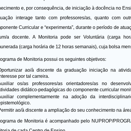
ecimento e, por consequência, de iniciação à docência no Ensi
duação interage tanto com professores/as, quanto com out
onente Curricular e “experimenta”, durante o período de atuaç
um/a docente. A Monitoria pode ser Voluntária (carga ho
nerada (carga horária de 12 horas semanais), cuja bolsa mens
ograma de Monitoria possui os seguintes objetivos:
Oportunizar ao/à discente da graduação iniciação na ativi
nteresse por tal carreira.
Auxiliar os/as professores/as orientadores/as no desenvo
atividades didático-pedagógicas do componente curricular moni
Auxiliar complementarmente na adoção da interdisciplin
epistemológico.
Permitir ao/à discente a ampliação do seu conhecimento na áre
rograma de Monitoria é acompanhado pelo NUPROP/PROGRA
toria de cada Centro de Ensino.