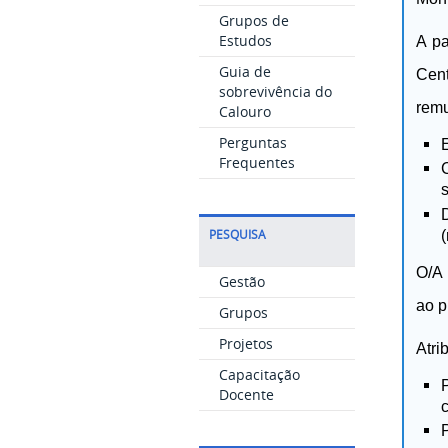
Grupos de
Estudos
A pa
Guia de
Cent
sobrevivência do
remu
Calouro
Perguntas
Frequentes
PESQUISA
O/A 
Gestão
ao p
Grupos
Projetos
Atri
Capacitação
Docente