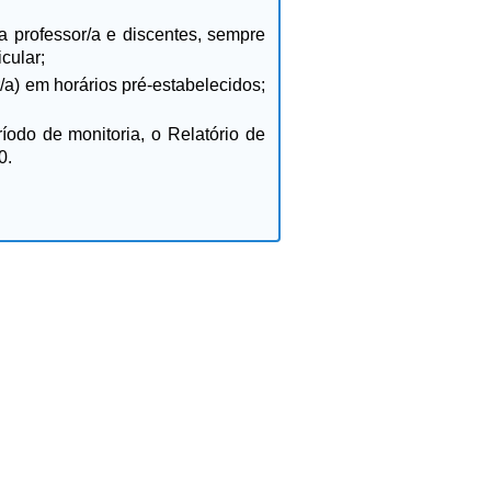
/a professor/a e discentes, sempre
cular;
/a) em horários pré-estabelecidos;
íodo de monitoria, o Relatório de
0.