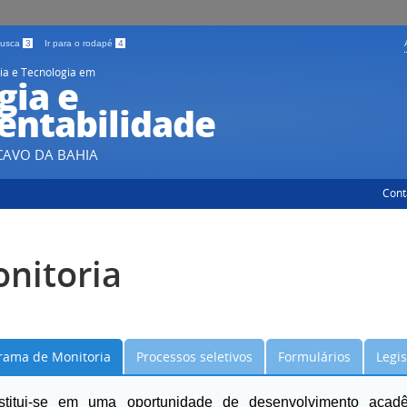
 busca
3
Ir para o rodapé
4
ia e Tecnologia em
gia e
entabilidade
CAVO DA BAHIA
Cont
nitoria
rama de Monitoria
Processos seletivos
Formulários
Legi
stitui-se em uma oportunidade de desenvolvimento aca