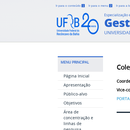
Ir para o conteúdo
1
Ir para o menu
2
Ir para a
Especialização
Gest
UNIVERSIDA
MENU PRINCIPAL
Cole
Página Inicial
Coord
Apresentação
Vice-c
Público-alvo
PORTA
Objetivos
Área de
concentração e
linhas de
pesquisa