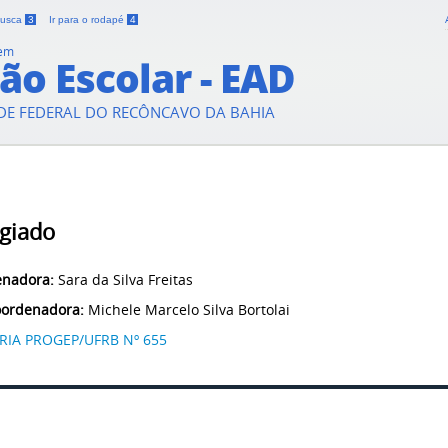
 busca
3
Ir para o rodapé
4
 em
ão Escolar - EAD
DE FEDERAL DO RECÔNCAVO DA BAHIA
giado
enadora:
Sara da Silva Freitas
oordenadora:
Michele Marcelo Silva Bortolai
RIA PROGEP/UFRB Nº 655