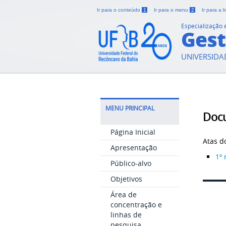
Ir para o conteúdo
1
Ir para o menu
2
Ir para a
Especialização
Gest
UNIVERSIDA
MENU PRINCIPAL
Doc
Página Inicial
Atas d
Apresentação
1º 
Público-alvo
Objetivos
Área de
concentração e
linhas de
pesquisa