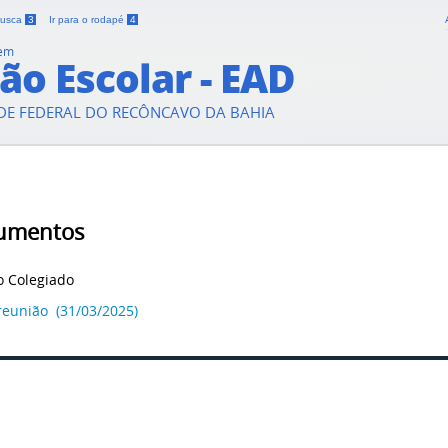
 busca
3
Ir para o rodapé
4
 em
ão Escolar - EAD
DE FEDERAL DO RECÔNCAVO DA BAHIA
umentos
o Colegiado
reunião (31/03/2025)