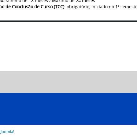
o:
Mínimo de 18 meses / Máximo de 24 meses
ho de Conclusão de Curso (TCC)
: obrigatório, iniciado no 1º semest
o
Joomla!