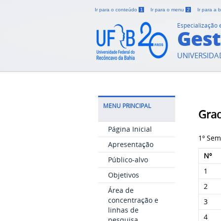
Ir para o conteúdo
1
Ir para o menu
2
Ir para a
Especialização
Gest
UNIVERSIDA
MENU PRINCIPAL
Grad
Página Inicial
1º Sem
Apresentação
Nº
Público-alvo
1
Objetivos
2
Área de
concentração e
3
linhas de
4
pesquisa