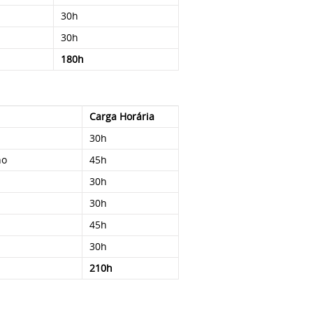
30h
30h
180h
Carga Horária
30h
no
45h
30h
30h
45h
30h
210h